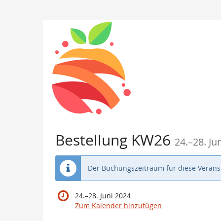
Zum
Haupt-
Inhalt
springen
bis
Bestellung KW26
24.
–
28. Ju
Der Buchungszeitraum für diese Veranst
bis
24.
–
28. Juni 2024
Zum Kalender hinzufügen