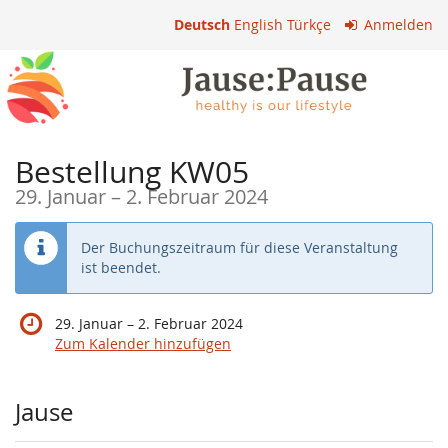
Zum
Deutsch
English
Türkçe
Anmelden
Haupt-
Inhalt
springen
Bestellung KW05
bis
29. Januar
–
2. Februar 2024
Der Buchungszeitraum für diese Veranstaltung
ist beendet.
bis
29. Januar
–
2. Februar 2024
Zum Kalender hinzufügen
Produkte
Jause