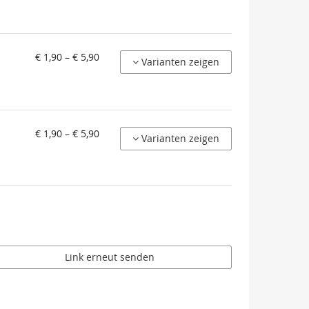
von
€ 1,90 – € 5,90
Varianten zeigen
€ 1,90
bis
€ 5,90
von
€ 1,90 – € 5,90
Varianten zeigen
€ 1,90
bis
€ 5,90
Link erneut senden