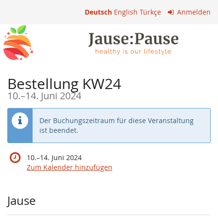
Zum
Deutsch
English
Türkçe
Anmelden
Haupt-
Inhalt
springen
Bestellung KW24
bis
10.
–
14. Juni 2024
Der Buchungszeitraum für diese Veranstaltung
ist beendet.
bis
10.
–
14. Juni 2024
Zum Kalender hinzufügen
Produkte
Jause