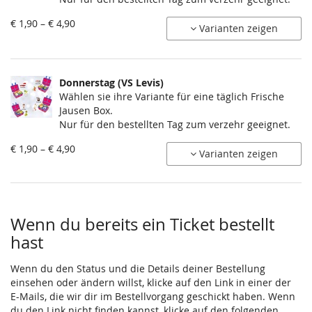
von
€ 1,90 – € 4,90
Varianten zeigen
€ 1,90
bis
€ 4,90
Donnerstag (VS Levis)
Wählen sie ihre Variante für eine täglich Frische
Jausen Box.
Nur für den bestellten Tag zum verzehr geeignet.
von
€ 1,90 – € 4,90
Varianten zeigen
€ 1,90
bis
€ 4,90
Wenn du bereits ein Ticket bestellt
hast
Wenn du den Status und die Details deiner Bestellung
einsehen oder ändern willst, klicke auf den Link in einer der
E-Mails, die wir dir im Bestellvorgang geschickt haben. Wenn
du den Link nicht finden kannst, klicke auf den folgenden