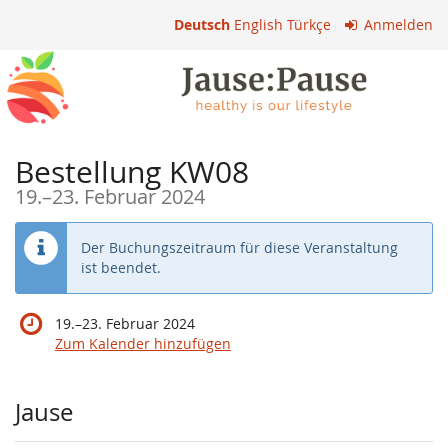
Zum
Deutsch
English
Türkçe
Anmelden
Haupt-
Inhalt
springen
Bestellung KW08
bis
19.
–
23. Februar 2024
Der Buchungszeitraum für diese Veranstaltung
ist beendet.
bis
19.
–
23. Februar 2024
Zum Kalender hinzufügen
Produkte
Jause